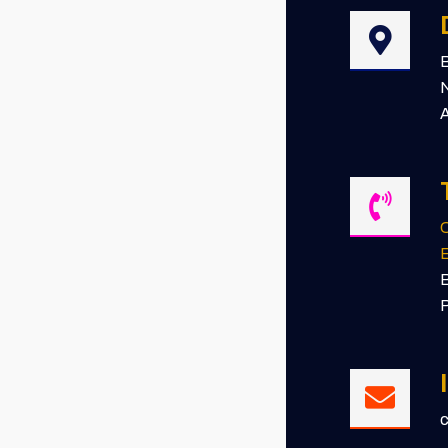
B
N
A
E