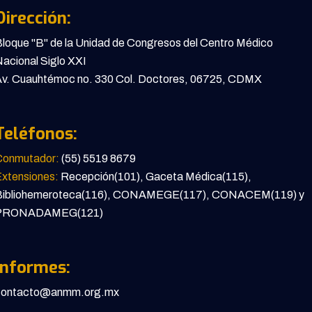
Dirección:
loque "B" de la Unidad de Congresos del Centro Médico
acional Siglo XXI
v. Cuauhtémoc no. 330 Col. Doctores, 06725, CDMX
Teléfonos:
Conmutador:
(55) 5519 8679
xtensiones:
Recepción(101), Gaceta Médica(115),
Bibliohemeroteca(116), CONAMEGE(117), CONACEM(119) y
PRONADAMEG(121)
Informes:
contacto@anmm.org.mx