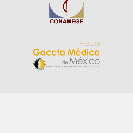
____________