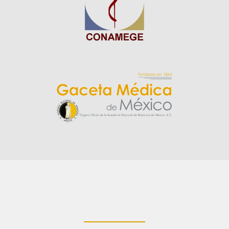
____________