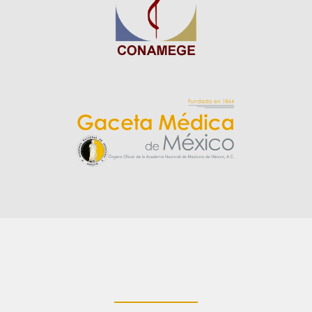
____________