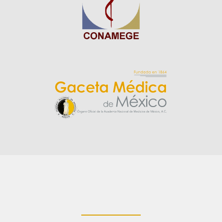
____________