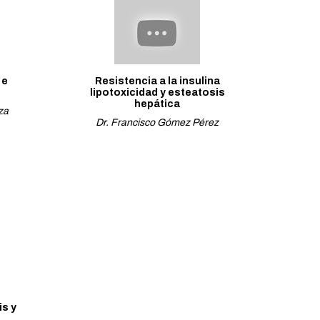
 e
Resistencia a la insulina
lipotoxicidad y esteatosis
hepática
za
Dr. Francisco Gómez Pérez
is y