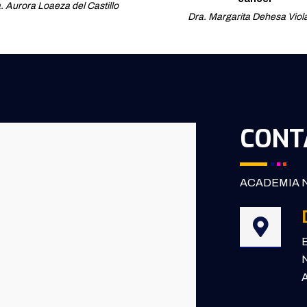
. Aurora Loaeza del Castillo
Dra. Margarita Dehesa Viol
CONT
ACADEMIA N
B
N
A