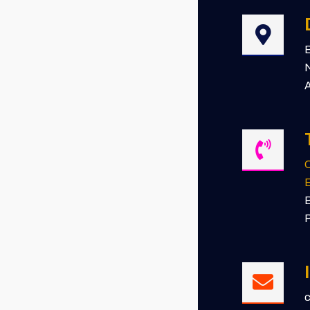
B
N
A
E