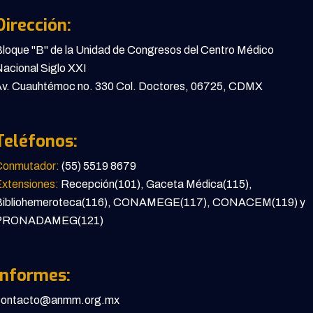
Dirección:
loque "B" de la Unidad de Congresos del Centro Médico
acional Siglo XXI
v. Cuauhtémoc no. 330 Col. Doctores, 06725, CDMX
Teléfonos:
Conmutador:
(55) 5519 8679
xtensiones:
Recepción(101), Gaceta Médica(115),
Bibliohemeroteca(116), CONAMEGE(117), CONACEM(119) y
PRONADAMEG(121)
Informes:
contacto@anmm.org.mx