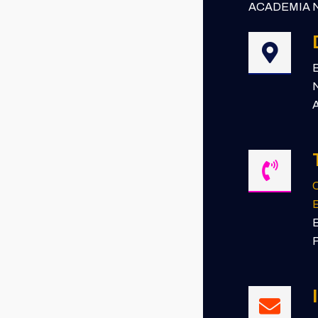
ACADEMIA N
B
N
A
E