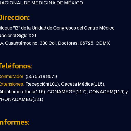
ACIONAL DE MEDICINA DE MÉXICO
Dirección:
loque "B" de la Unidad de Congresos del Centro Médico
acional Siglo XXI
v. Cuauhtémoc no. 330 Col. Doctores, 06725, CDMX
Teléfonos:
Conmutador:
(55) 5519 8679
xtensiones:
Recepción(101), Gaceta Médica(115),
Bibliohemeroteca(116), CONAMEGE(117), CONACEM(119) y
PRONADAMEG(121)
Informes: