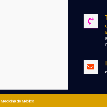
E
 Medicina de México