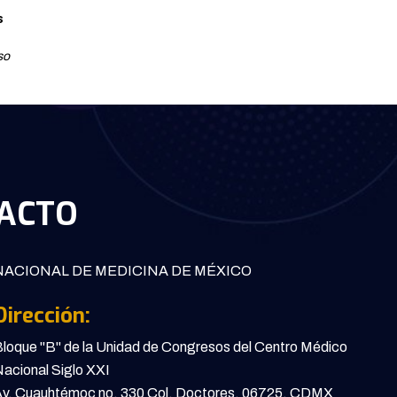
s
so
ACTO
ACIONAL DE MEDICINA DE MÉXICO
Dirección:
loque "B" de la Unidad de Congresos del Centro Médico
acional Siglo XXI
v. Cuauhtémoc no. 330 Col. Doctores, 06725, CDMX