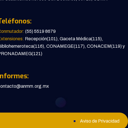
Teléfonos:
Conmutador:
(55) 5519 8679
xtensiones:
Recepción(101), Gaceta Médica(115),
Bibliohemeroteca(116), CONAMEGE(117), CONACEM(119) y
PRONADAMEG(121)
Informes:
contacto@anmm.org.mx
Aviso de Privacidad