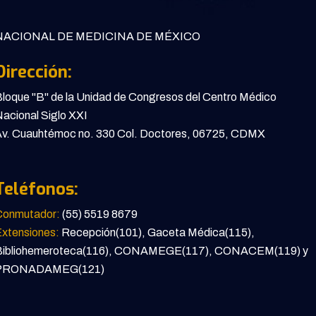
ACIONAL DE MEDICINA DE MÉXICO
Dirección:
loque "B" de la Unidad de Congresos del Centro Médico
acional Siglo XXI
v. Cuauhtémoc no. 330 Col. Doctores, 06725, CDMX
Teléfonos:
Conmutador:
(55) 5519 8679
xtensiones:
Recepción(101), Gaceta Médica(115),
Bibliohemeroteca(116), CONAMEGE(117), CONACEM(119) y
PRONADAMEG(121)