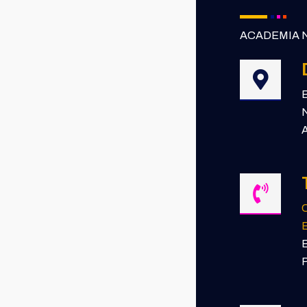
ACADEMIA N
B
N
A
E