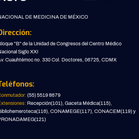
ACIONAL DE MEDICINA DE MÉXICO
Dirección:
loque "B" de la Unidad de Congresos del Centro Médico
acional Siglo XXI
v. Cuauhtémoc no. 330 Col. Doctores, 06725, CDMX
Teléfonos:
Conmutador:
(55) 5519 8679
xtensiones:
Recepción(101), Gaceta Médica(115),
Bibliohemeroteca(116), CONAMEGE(117), CONACEM(119) y
PRONADAMEG(121)