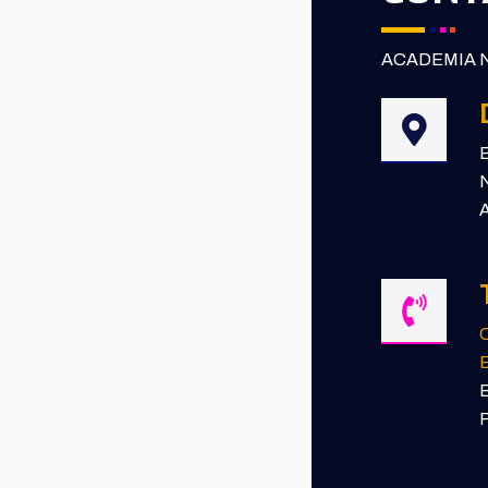
ACADEMIA N
B
N
A
E