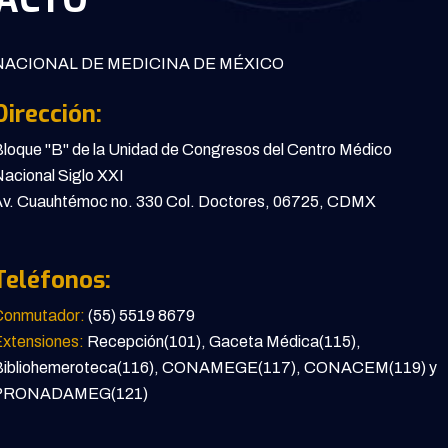
ACTO
ACIONAL DE MEDICINA DE MÉXICO
Dirección:
loque "B" de la Unidad de Congresos del Centro Médico
acional Siglo XXI
v. Cuauhtémoc no. 330 Col. Doctores, 06725, CDMX
Teléfonos:
Conmutador:
(55) 5519 8679
xtensiones:
Recepción(101), Gaceta Médica(115),
Bibliohemeroteca(116), CONAMEGE(117), CONACEM(119) y
PRONADAMEG(121)