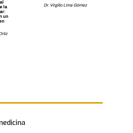
al
Dr. Virgilio Lima Gómez
e la
ar:
n un
 en
rtiz
medicina