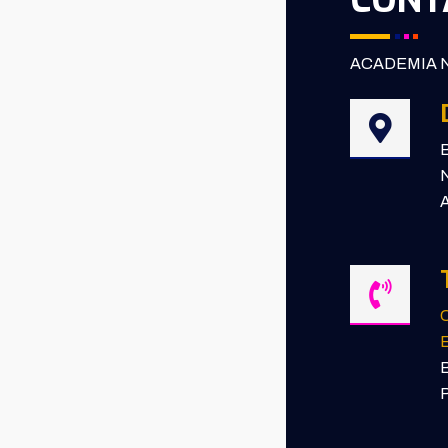
CONT
ACADEMIA N
B
N
A
E