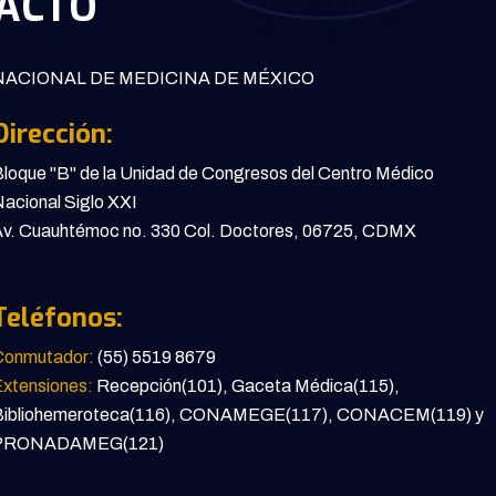
ACTO
ACIONAL DE MEDICINA DE MÉXICO
Dirección:
loque "B" de la Unidad de Congresos del Centro Médico
acional Siglo XXI
v. Cuauhtémoc no. 330 Col. Doctores, 06725, CDMX
Teléfonos:
Conmutador:
(55) 5519 8679
xtensiones:
Recepción(101), Gaceta Médica(115),
Bibliohemeroteca(116), CONAMEGE(117), CONACEM(119) y
PRONADAMEG(121)