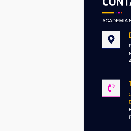
CONT
ACADEMIA N
B
N
A
E