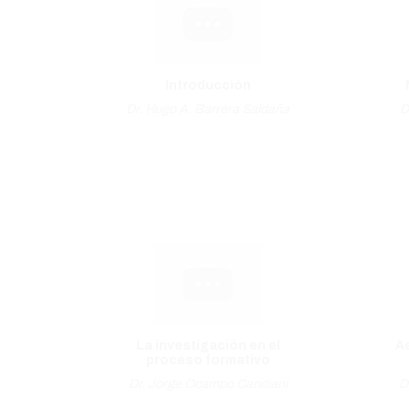
Introducción
Dr. Hugo A. Barrera Saldaña
D
La investigación en el
As
proceso formativo
Dr. Jorge Ocampo Candiani
D