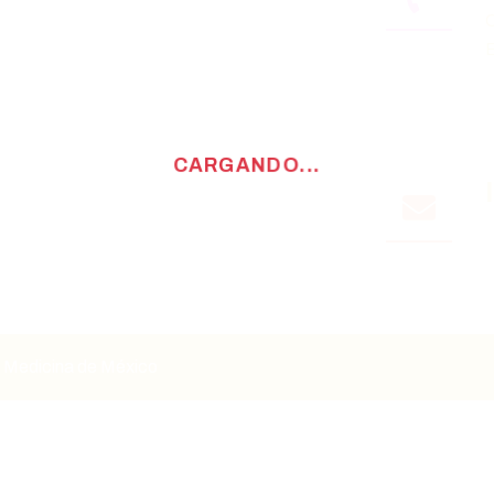
E
 Medicina de México