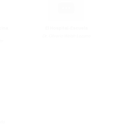
cina
El Hospital-Escuela
Dr. Oliverio Welsh Lozano
er
ndo