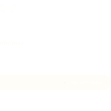
Conmutador:
(55) 5519 8679
xtensiones:
Recepción(101), Gaceta Médica(115),
Bibliohemeroteca(116), CONAMEGE(117), CONACEM(119) y
PRONADAMEG(121)
Informes:
contacto@anmm.org.mx
Aviso de Privacidad