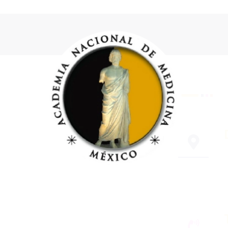
CONT
ACADEMIA N
B
N
A