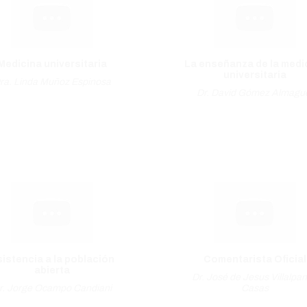
Medicina universitaria
La enseñanza de la medi
universitaria
ra. Linda Muñoz Espinosa
Dr. David Gómez Almagu
istencia a la población
Comentarista Oficial
abierta
Dr. José de Jesus Villalpa
r. Jorge Ocampo Candiani
Casas