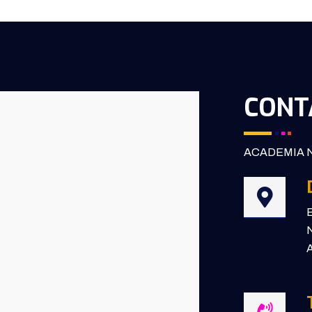
CONT
ACADEMIA N
B
N
A